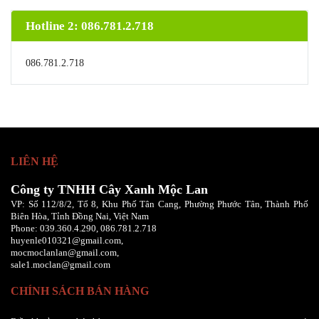
Hotline 2: 086.781.2.718
086.781.2.718
LIÊN HỆ
Công ty TNHH Cây Xanh Mộc Lan
VP: Số 112/8/2, Tổ 8, Khu Phố Tân Cang, Phường Phước Tân, Thành Phố
Biên Hòa, Tỉnh Đồng Nai, Việt Nam
Phone:
039.360.4.290,
086
.781.2.718
huyenle010321@gmail.com,
mocmoclanlan@gmail.com,
sale1.moclan@gmail.com
CHÍNH SÁCH BÁN HÀNG