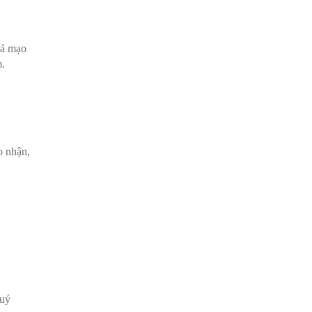
iả mạo
m.
o nhận,
quý