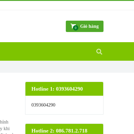
Giỏ hàng
0
Hotline 1: 0393604290
0393604290
chỉnh
y khi
Hotline 2: 086.781.2.718