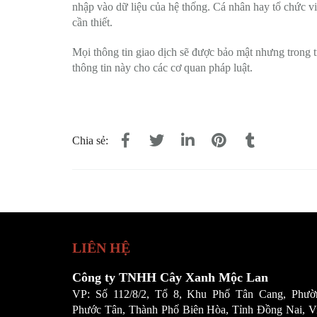
nhập vào dữ liệu của hệ thống. Cá nhân hay tổ chức vi
cần thiết.
Mọi thông tin giao dịch sẽ được bảo mật nhưng trong 
thông tin này cho các cơ quan pháp luật.
Chia sẻ:
LIÊN HỆ
Công ty TNHH Cây Xanh Mộc Lan
VP: Số 112/8/2, Tổ 8, Khu Phố Tân Cang, Phườ
Phước Tân, Thành Phố Biên Hòa, Tỉnh Đồng Nai, Vi