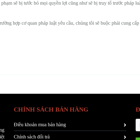
 phạm sẽ bị tước bỏ mọi quyền lợi cũng như sẽ bị truy tố trước pháp lu
trường hợp cơ quan pháp luật yêu cầu, chúng tôi sẽ buộc phải cung cấ
CHÍNH SÁCH BÁN HÀNG
Đ
Điều khoản mua bán hàng
ng
ệt
Chính sách đổi trả