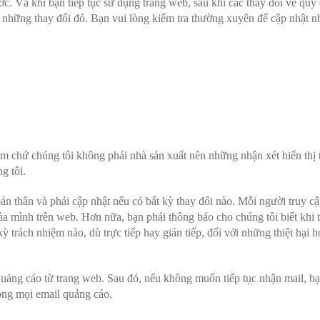
. Và khi bạn tiếp tục sử dụng trang web, sau khi các thay đổi về quy
ới những thay đổi đó. Bạn vui lòng kiểm tra thường xuyên để cập nhật 
m chứ chúng tôi không phải nhà sản xuất nên những nhận xét hiển thị
g tôi.
ản thân và phải cập nhật nếu có bất kỳ thay đổi nào. Mỗi người truy cậ
ủa mình trên web. Hơn nữa, bạn phải thông báo cho chúng tôi biết khi t
ỳ trách nhiệm nào, dù trực tiếp hay gián tiếp, đối với những thiệt hại 
quảng cáo từ trang web. Sau đó, nếu không muốn tiếp tục nhận mail, bạ
ong mọi email quảng cáo.