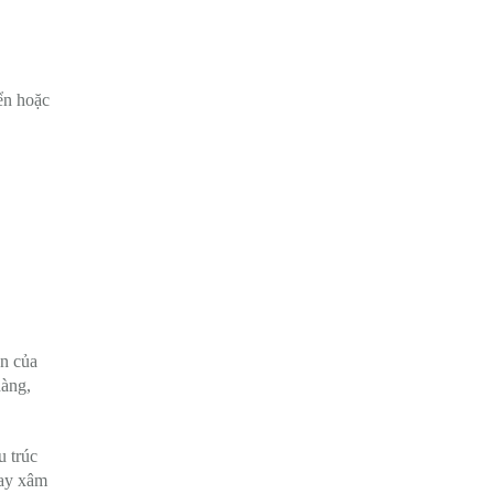
yển hoặc
án của
hàng,
u trúc
hay xâm