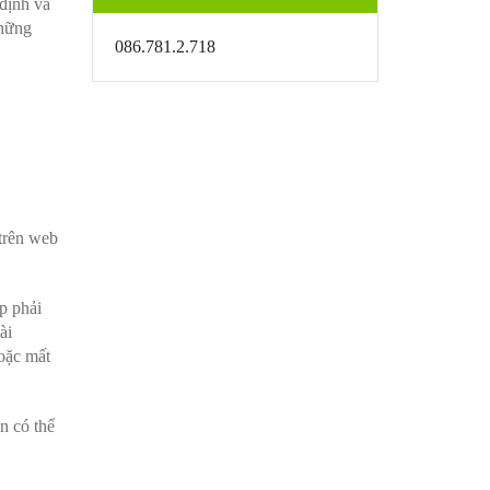
 định và
những
086.781.2.718
 trên web
p phải
ài
hoặc mất
n có thể