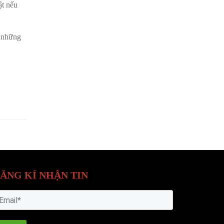
ật nếu
p những
ĂNG KÍ NHẬN TIN