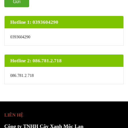
Gửi
Hotline 1: 0393604290
0393604290
Hotline 2: 086.781.2.718
086.781.2.718
LIÊN HỆ
Công ty TNHH Cây Xanh Mộc Lan