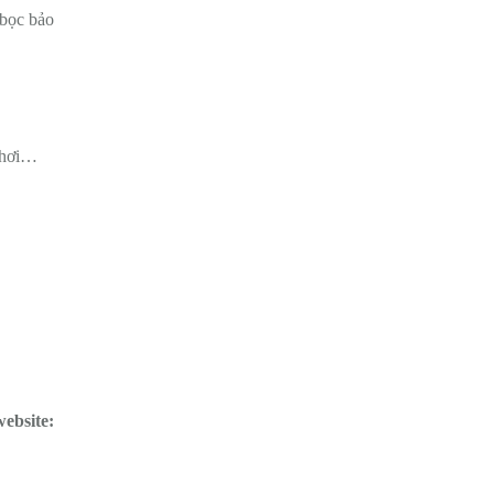
 bọc bảo
e hơi…
website: