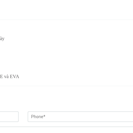
iày
 PE và EVA