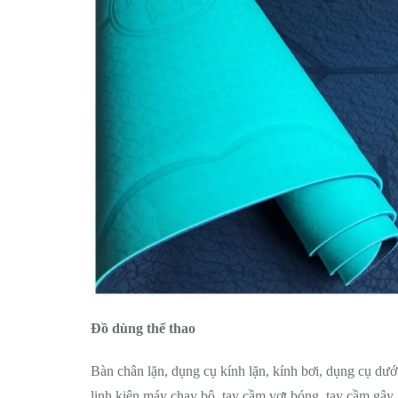
Đồ dùng thể thao
Bàn chân lặn, dụng cụ kính lặn, kính bơi, dụng cụ dưới
linh kiện máy chạy bộ, tay cầm vợt bóng, tay cầm gậy