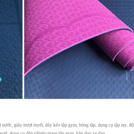
 nước, giày trượt tuyết, dây kéo tập gym, bóng tập, dụng cụ tập tay, đ
 golf, dụng cụ đập (đánh) trong tập gym, bàn đạp xe đạp…