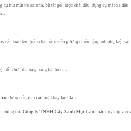
 cụ hút mũi trẻ sơ sinh, bít tất gel, lược chải đầu, dụng cụ mát-xa đầu,
 áo…
, các loại đệm (nắp chai, ốc), viền gương chiếu hậu, linh phụ kiện x
iện đồ chơi, đĩa bay, bóng bãi biển…
, bao đựng cốc, dao cạo bơ, khay làm đá…
o chúng tôi-
Công ty TNHH Cây Xanh Mộc Lan
hoặc truy cập vào