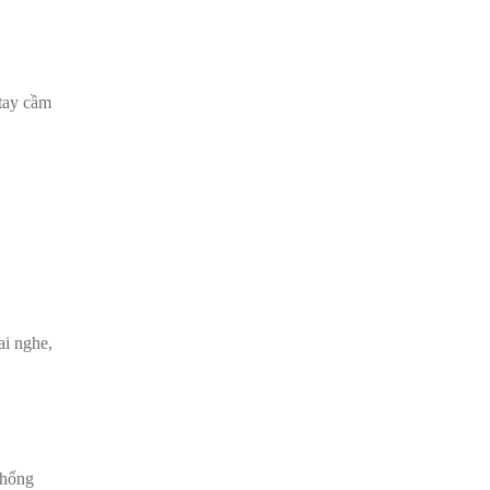
 tay cầm
ai nghe,
chống