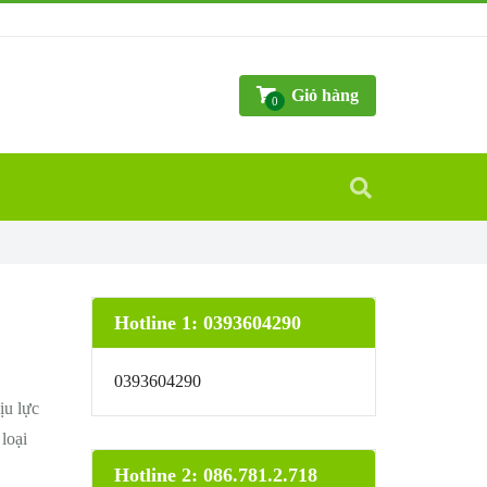
Giỏ hàng
0
Hotline 1: 0393604290
0393604290
ịu lực
loại
Hotline 2: 086.781.2.718