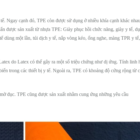
y tế. Ngay cạnh đó, TPE còn được sử dụng ở nhiều khía cạnh khác nha
phẩn được sản xuất từ nhựa TPE: Giày phục hồi chức năng, giày y tế, d
tế dùng một lần, túi dịch y tế, nắp vòng kéo, ống nghe, màng TPR y tế,
Latex do Latex có thể gây ra một số triệu chứng như dị ứng. Tính linh h
ến trong các thiết bị y tế. Ngoài ra, TPE có khoảng độ cứng rộng từ
ặc mờ đục. TPE cũng được sản xuất nhằm cung ứng những yêu cầu