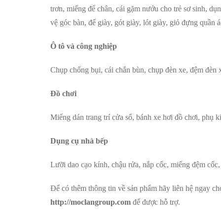
trơn, miếng để chân, cái gặm nướu cho trẻ sơ sinh, dụng
vệ góc bàn, đế giày, gót giày, lót giày, giỏ đựng quần
Ô tô và công nghiệp
Chụp chống bụi, cái chắn bùn, chụp đèn xe, đệm đèn xe
Đồ chơi
Miếng dán trang trí cửa sổ, bánh xe hơi đồ chơi, phụ k
Dụng cụ nhà bếp
Lưỡi dao cạo kính, chậu rửa, nắp cốc, miếng đệm cốc
Để có thêm thông tin về sản phẩm hãy liên hệ ngay ch
http://moclangroup.com
để được hỗ trợ.