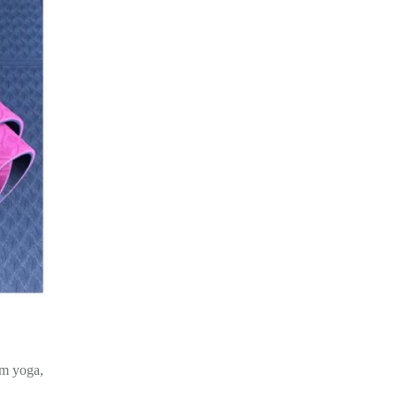
ệm yoga,