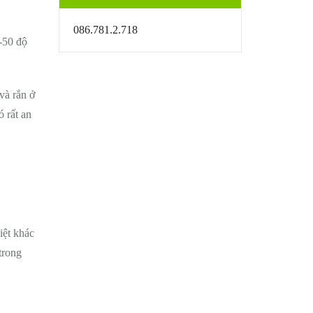
086.781.2.718
(-50 độ
và rắn ở
ó rất an
iệt khác
trong