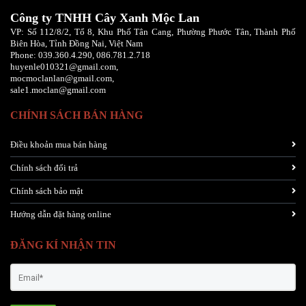
Công ty TNHH Cây Xanh Mộc Lan
VP: Số 112/8/2, Tổ 8, Khu Phố Tân Cang, Phường Phước Tân, Thành Phố
Biên Hòa, Tỉnh Đồng Nai, Việt Nam
Phone:
039.360.4.290,
086
.781.2.718
huyenle010321@gmail.com,
mocmoclanlan@gmail.com,
sale1.moclan@gmail.com
CHÍNH SÁCH BÁN HÀNG
Điều khoản mua bán hàng
Chính sách đổi trả
Chính sách bảo mật
Hướng dẫn đặt hàng online
ĐĂNG KÍ NHẬN TIN