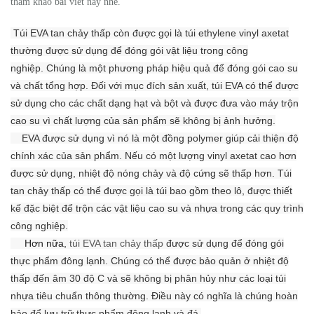
tham khảo bài viết nay nhé.
Túi EVA tan chảy thấp còn được gọi là túi ethylene vinyl axetat
thường được sử dụng để đóng gói vật liệu trong công
nghiệp.
Chúng là một phương pháp hiệu quả để đóng gói cao su
và chất tổng hợp.
Đối với mục đích sản xuất, túi EVA có thể được
sử dụng cho các chất dạng hạt và bột và được đưa vào máy trộn
cao su vì chất lượng của sản phẩm sẽ không bị ảnh hưởng.
EVA được sử dụng vì nó là một đồng polymer giúp cải thiện độ
chính xác của sản phẩm.
Nếu có một lượng vinyl axetat cao hơn
được sử dụng, nhiệt độ nóng chảy và độ cứng sẽ thấp hơn.
Túi
tan chảy thấp có thể được gọi là túi bao gồm theo lô, được thiết
kế đặc biệt để trộn các vật liệu cao su và nhựa trong các quy trình
công nghiệp.
Hơn nữa,
túi EVA tan chảy thấp
được sử dụng để đóng gói
thực phẩm đông lạnh.
Chúng có thể được bảo quản ở nhiệt độ
thấp đến âm 30 độ C và sẽ không bị phân hủy như các loại túi
nhựa tiêu chuẩn thông thường.
Điều này có nghĩa là chúng hoàn
hảo để lưu trữ thực phẩm đông lạnh và đá.