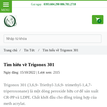
Gọi ngay :
0393.604.290
086.781.2718
0
Trang chủ
/
Tin Tức
/
Tìm hiểu về Trigonox 301
Tìm hiểu về Trigonox 301
Ngày đăng:
15/10/2022 |
Lượt xem:
2115
Trigonox 301 (3,6,9- Triethyl-3,6,9- trimethyl-1,4,7-
triperoxonane) là một dòng peroxide hữu cơ để sản xuất
CR-PP và LDPE. Chất khởi đầu cho đồng trùng hợp của
meth acrylat.