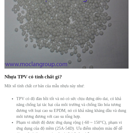
Nhựa TPV có tính chất gì?
Một số tính chất cơ bản của mẫu nhựa này như:
TPV có độ đàn hồi tốt và nó có sức chịu đựng dẻo dai, có khả
năng chống lại tác hại của môi trường và chống lão hóa tương
đương với loại cao su EPDM, nó có khả năng kháng dầu và dung
môi tương đương với cao su tổng hợp.
Phạm vi nhiệt độ được ứng dụng rộng (-60 ~ 150°C), phạm vi
ứng dụng của độ mềm (25A-54D). Ưu điểm nhuộm màu để dễ