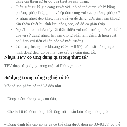
dàng cải thiện sự tự do của thiết kế sản phẩm.
Hiệu suất xử lý gia công tuyệt vời, nó có thể được xử lý bằng
phương pháp là ép phun và ép đùn cùng với các phương pháp xử
lý nhựa nhiệt dẻo khác, hiệu quả và dễ dàng, đơn giản mà không
cần thêm thiết bị, tính lưu động cao, có độ co giãn thấp.
Ngoài ra loại nhựa này rất thân thiện với môi trường, nó có thể tái
chế và sử dụng nhiều lần mà không phải làm giảm đi hiệu suất,
phù hợp với tiêu chuẩn bảo vệ môi trường.
Có trọng lượng nhẹ khoảng (0,90 ~ 0,97), có chất lượng ngoại
hình đồng đều, có bề mặt cao cấp và cảm giác tốt.
Nhựa TPV có ứng dụng gì trong thực tế?
TPV được ứng dụng trong một số lĩnh vực như:
Sử dụng trong công nghiệp ô tô
Một số sản phẩm có thể kể đến như:
– Dòng niêm phong xe, con dấu;
– Che bụi ô tô, đệm, ống thổi, ống hút, chắn bùn, ống thông gió,…
– Dòng đánh lửa cao áp xe và có thể chịu được điện áp 30-40KV, có thể