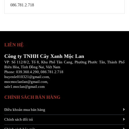
086.781.2.718
LIÊN HỆ
Công ty TNHH Cây Xanh Mộc Lan
VP: Số 112/8/2, Tổ 8, Khu Phố Tân Cang, Phường Phước Tân, Thành Phố
Biên Hòa, Tỉnh Đồng Nai, Việt Nam
Phone:
039.360.4.290,
086
.781.2.718
huyenle010321@gmail.com,
mocmoclanlan@gmail.com,
sale1.moclan@gmail.com
CHÍNH SÁCH BÁN HÀNG
Điều khoản mua bán hàng
Chính sách đổi trả