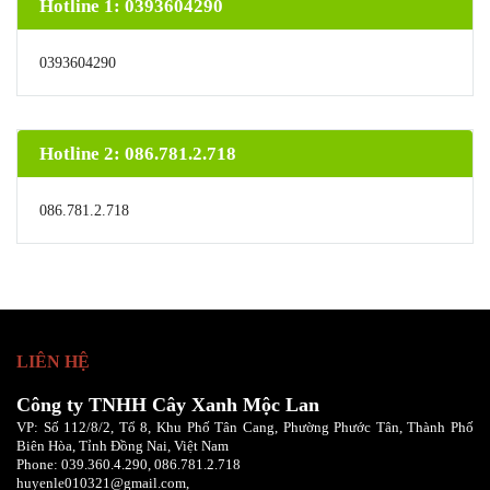
Hotline 1: 0393604290
0393604290
Hotline 2: 086.781.2.718
086.781.2.718
LIÊN HỆ
Công ty TNHH Cây Xanh Mộc Lan
VP: Số 112/8/2, Tổ 8, Khu Phố Tân Cang, Phường Phước Tân, Thành Phố
Biên Hòa, Tỉnh Đồng Nai, Việt Nam
Phone:
039.360.4.290,
086
.781.2.718
huyenle010321@gmail.com,