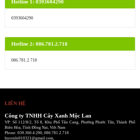
Hotline 1: 0393604290
0393604290
Hotline 2: 086.781.2.718
086.781.2.718
LIÊN HỆ
Công ty TNHH Cây Xanh Mộc Lan
VP: Số 112/8/2, Tổ 8, Khu Phố Tân Cang, Phường Phước Tân, Thành Phố
Biên Hòa, Tỉnh Đồng Nai, Việt Nam
Phone:
039.360.4.290,
086
.781.2.718
huyenle010321@gmail.com,