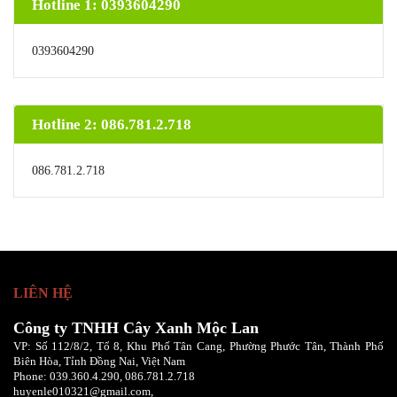
Hotline 1: 0393604290
0393604290
Hotline 2: 086.781.2.718
086.781.2.718
LIÊN HỆ
Công ty TNHH Cây Xanh Mộc Lan
VP: Số 112/8/2, Tổ 8, Khu Phố Tân Cang, Phường Phước Tân, Thành Phố
Biên Hòa, Tỉnh Đồng Nai, Việt Nam
Phone:
039.360.4.290,
086
.781.2.718
huyenle010321@gmail.com,