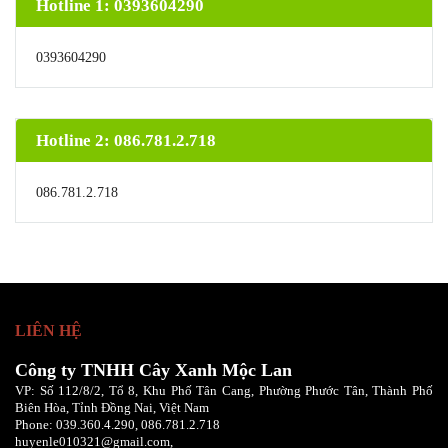
Hotline 1: 0393604290
0393604290
Hotline 2: 086.781.2.718
086.781.2.718
LIÊN HỆ
Công ty TNHH Cây Xanh Mộc Lan
VP: Số 112/8/2, Tổ 8, Khu Phố Tân Cang, Phường Phước Tân, Thành Phố
Biên Hòa, Tỉnh Đồng Nai, Việt Nam
Phone:
039.360.4.290,
086
.781.2.718
huyenle010321@gmail.com,